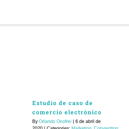
Skip
to
content
Inicio
Servicios
Quiénes somos
Español
Estudio de caso de
Póngase en con
comercio electrónico
By
Orlando Onofrei
|
6 de abril de
2020
|
Categories:
Marketing
,
Copywriting
,