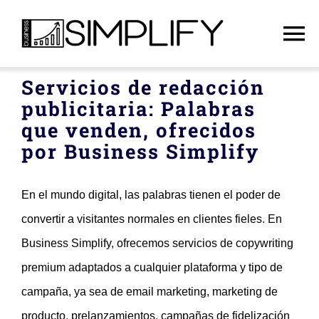
Skip
to
To
content
Na
Servicios de redacción
Inicio
publicitaria: Palabras
que venden, ofrecidos
Servicios
por Business Simplify
Quiénes somos
En el mundo digital, las palabras tienen el poder de
convertir a visitantes normales en clientes fieles. En
Español
Business Simplify, ofrecemos servicios de copywriting
premium adaptados a cualquier plataforma y tipo de
Póngase en contacto con
campaña, ya sea de email marketing, marketing de
producto, prelanzamientos, campañas de fidelización