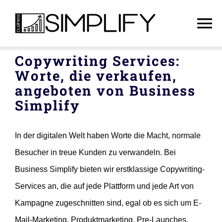
Skip
to
To
content
Na
Copywriting Services:
Startseite
Worte, die verkaufen,
angeboten von Business
Dienstleistungen
Simplify
Über uns
In der digitalen Welt haben Worte die Macht, normale
Besucher in treue Kunden zu verwandeln. Bei
Deutsch
Business Simplify bieten wir erstklassige Copywriting-
Services an, die auf jede Plattform und jede Art von
Kontakt
Kampagne zugeschnitten sind, egal ob es sich um E-
Mail-Marketing, Produktmarketing, Pre-Launches,