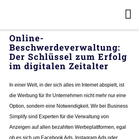
Skip
to
To
content
Na
Online-
Startseite
Beschwerdeverwaltung:
Der Schlüssel zum Erfolg
Dienstleistungen
im digitalen Zeitalter
Über uns
In einer Welt, in der sich alles im Internet abspielt, ist
die Werbung für Ihr Unternehmen nicht mehr nur eine
Deutsch
Option, sondern eine Notwendigkeit. Wir bei Business
Simplify sind Experten für die Verwaltung von
Kontakt
Anzeigen auf allen bezahlten Werbeplattformen, egal
ob es sich um Facebook Ads, Instagram Ads oder