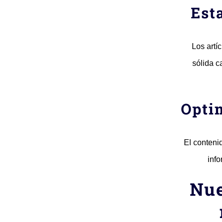
Est
Los artí
sólida c
Opti
El conteni
info
Nue