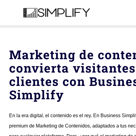
Skip
to
content
Inicio
Marketing de conte
Servicios
convierta visitantes
clientes con Busine
Quiénes somos
Simplify
Español
En la era digital, el contenido es el rey. En Business Simpl
Póngase en contacto con
premium de Marketing de Contenidos, adaptados a tus nec