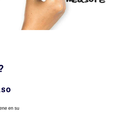
?
iso
iene en su