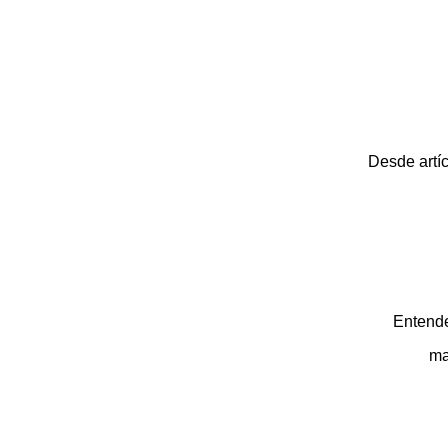
Desde artí
Entende
ma