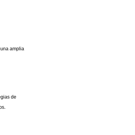
 una amplia
egias de
os.