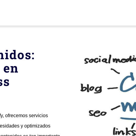
nidos:
 en
ss
ify, ofrecemos servicios
esidades y optimizados