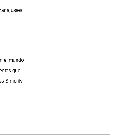
zar ajustes
en el mundo
ientas que
ss Simplify