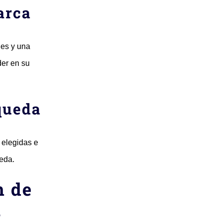
arca
les y una
der en su
queda
 elegidas e
ueda.
m de
s