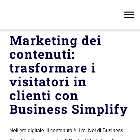
Skip
to
To
content
Na
Marketing dei
Casa
contenuti:
Servizi
trasformare i
visitatori in
Chi siamo
clienti con
Italiano
Business Simplify
Contatto
Nell'era digitale, il contenuto è il re. Noi di Business