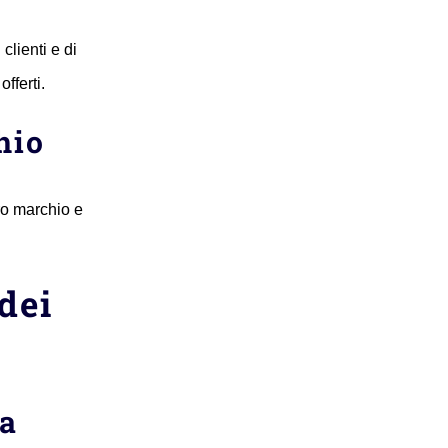
clienti e di
fferti.
hio
ro marchio e
 dei
ma