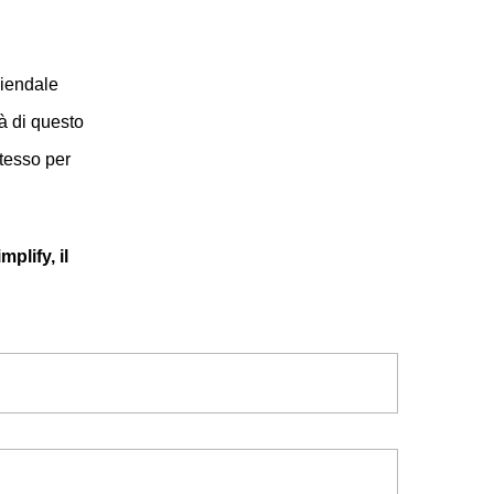
ziendale
à di questo
stesso per
plify, il