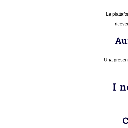
Le piattafo
riceve
Au
Una presenz
I n
C