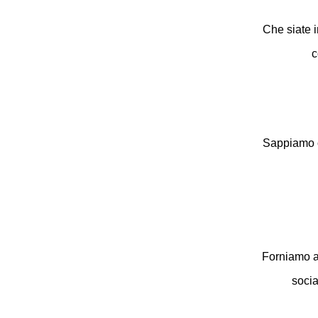
Che siate 
c
Sappiamo c
Forniamo an
socia