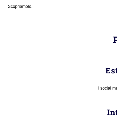
Scopriamolo.
Es
I social m
In