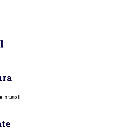
l
ura
in tutto il
nte