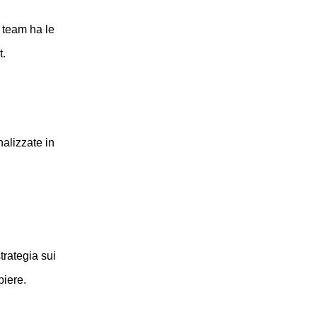
 team ha le
t.
alizzate in
trategia sui
piere.