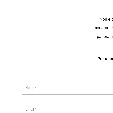
Non è p
moderno. N
panorama 
Per ulte