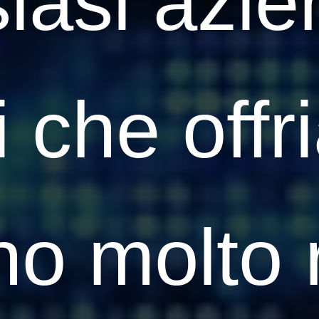
iasi azie
i che off
o molto r