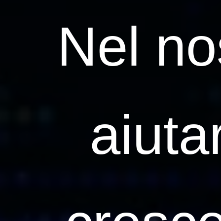
Nel no
aiuta