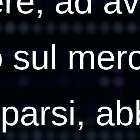
re, ad a
 sul mer
pparsi, a