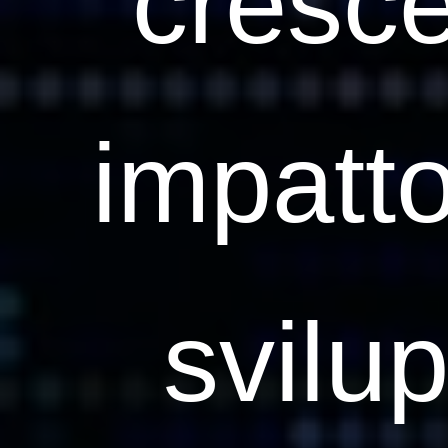
cresce
impatto
svilu