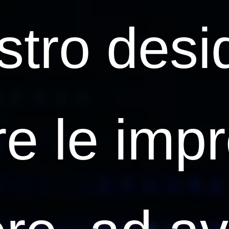
stro desid
re le imp