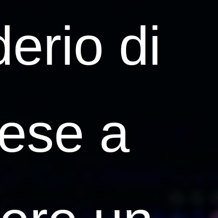
erio di
rese a