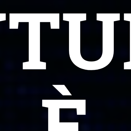
UTU
È