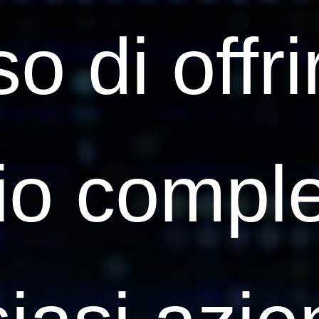
o di offr
io compl