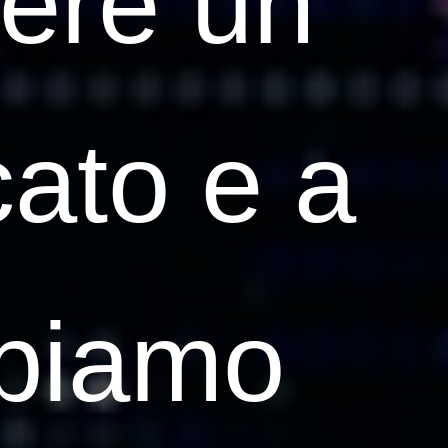
vere un
cato e a
bbiamo