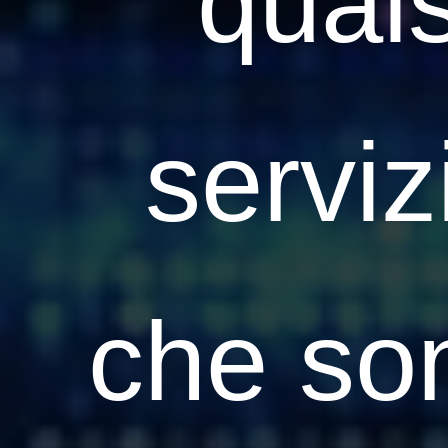
quals
serviz
che son