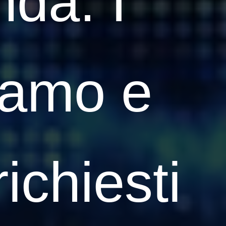
nda. I
riamo e
ichiesti