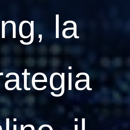
ng, la
trategia