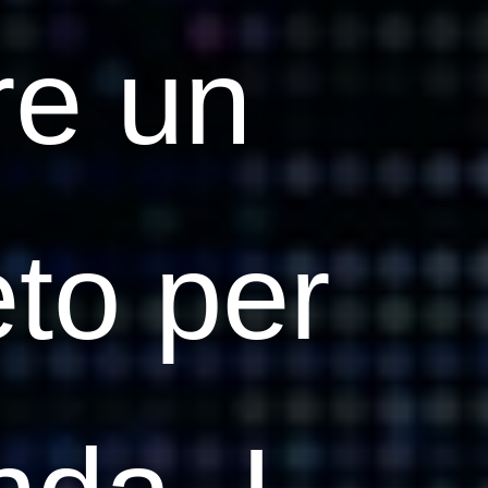
ire un
eto per