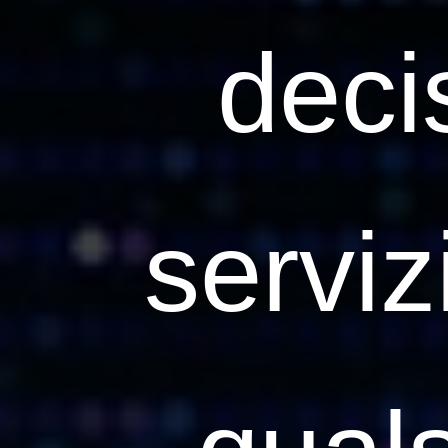
decis
serviz