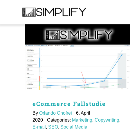
Skip
to
content
Startseite
Dienstleistungen
Über uns
Deutsch
eCommerce Fallstudie
Kontakt
By
Orlando Onofrei
|
6. April
2020
|
Categories:
Marketing
,
Copywriting
,
E-mail
,
SEO
,
Social Media