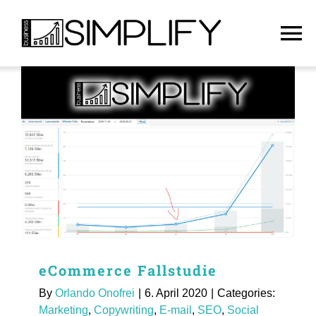
Skip
to
To
content
Na
Startseite
Dienstleistungen
Über uns
Deutsch
eCommerce Fallstudie
Kontakt
By
Orlando Onofrei
|
6. April 2020
|
Categories:
Marketing
,
Copywriting
,
E-mail
,
SEO
,
Social