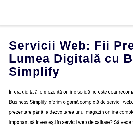
Skip
to
content
Acasa
Servicii Web: Fii Pr
Lumea Digitală cu 
Servicii
Simplify
Despre Noi
În era digitală, o prezență online solidă nu este doar recom
Română
Business Simplify, oferim o gamă completă de servicii web, 
prezentare până la dezvoltarea unui magazin online comple
Contact
important să investești în servicii web de calitate? Să vede