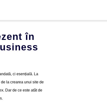
ezent în
Business
andată, ci esențială. La
de la crearea unui site de
x. Dar de ce este atât de
m.