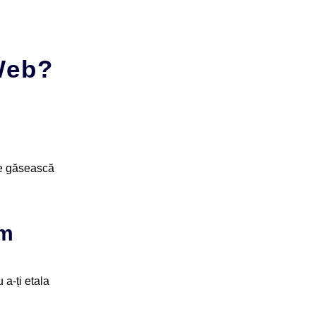
 Web?
 te găsească
sm
 a-ți etala