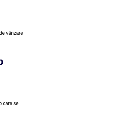
i de vânzare
b
b care se