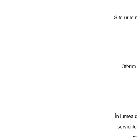
Site-urile 
Oferim 
În lumea d
serviciil