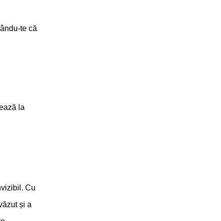
urându-te că
nează la
vizibil. Cu
văzut și a