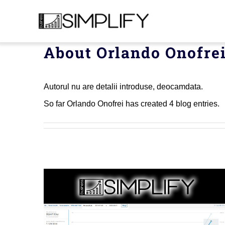
Skip
to
content
About
Orlando Onofre
Acasa
Autorul nu are detalii introduse, deocamdata.
Servicii
So far Orlando Onofrei has created 4 blog entries.
Despre Noi
Română
Contact