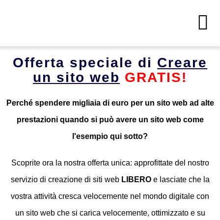
Skip
to
To
content
Na
Offerta speciale di
Creare
Casa
un sito web
GRATIS!
Servizi
Perché spendere migliaia di euro per un sito web ad alte
prestazioni quando si può avere un sito web come
Chi siamo
l'esempio qui sotto?
Italiano
Scoprite ora la nostra offerta unica: approfittate del nostro
servizio di creazione di siti web
LIBERO
e lasciate che la
Contatto
vostra attività cresca velocemente nel mondo digitale con
un sito web che si carica velocemente, ottimizzato e su